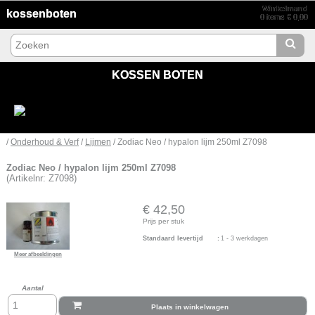
Winkelmand
kossenboten
0 items € 0,00
KOSSEN BOTEN
/
Onderhoud & Verf
/
Lijmen
/ Zodiac Neo / hypalon lijm 250ml Z7098
Zodiac Neo / hypalon lijm 250ml Z7098
(Artikelnr: Z7098)
€ 42,50
Prijs per stuk
Standaard levertijd
:
1 - 3 werkdagen
Meer afbeeldingen
Aantal
Plaats in winkelwagen