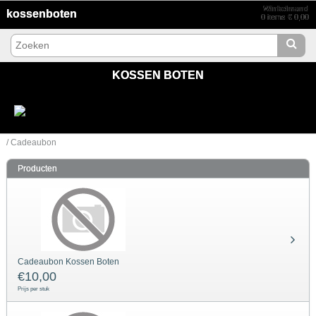
Winkelmand
kossenboten
0 items € 0,00
KOSSEN BOTEN
/ Cadeaubon
Producten
Cadeaubon Kossen Boten
€
10,00
Prijs per stuk