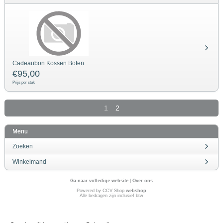
Cadeaubon Kossen Boten
€
95,00
Prijs per stuk
1
2
Menu
Zoeken
Winkelmand
Ga naar volledige website
|
Over ons
Powered by CCV Shop
webshop
Alle bedragen zijn inclusief btw